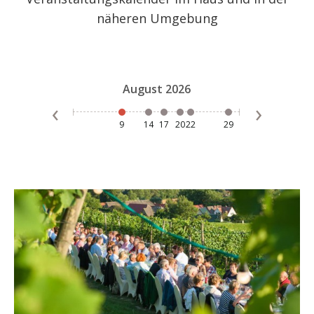
näheren Umgebung
August
2026
Septe
9
14
17
20
22
29